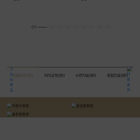
01
02
03
04
05
06
07
08
09
임플란트센터
치아교정센터
수면치료센터
종합진료센터