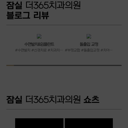
잠실
더365치과의원
블로그 리뷰
수면발치&임플란트
돌출입 교정
치
#수면발치 #신경치료 #치과치료 #수면임플란트
#부정교합 #돌출입교정 #치아교정 #교정치과
잠실
더365치과의원
쇼츠