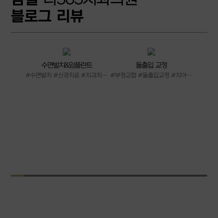
블로그 리뷰
수면발치&임플란트
돌출입 교정
치
#수면발치 #신경치료 #치과치료 #수면임플란트
#부정교합 #돌출입교정 #치아교정 #교정치과