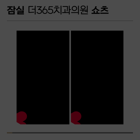
잠실
더365치과의원
쇼츠