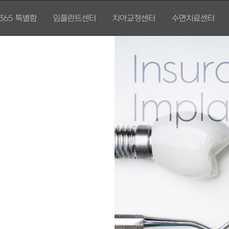
365 특별함
임플란트센터
치아교정센터
수면치료센터
365 특별함
임플란트센터
치아교정센터
수면치료센터
과별 진료센터
오스템 임플란트 소개
시기별 교정 방법
수면치료장점
의료진소개
무절개 임플란트
증상별 교정 방법
수면치료 Q&A
진료안내
전체 임플란트
장치별 교정 방법
수면치료 주의사항
진료예약
앞니 어금니 임플란트
뼈이식 임플란트
보험 임플란트
임플란트재 수술