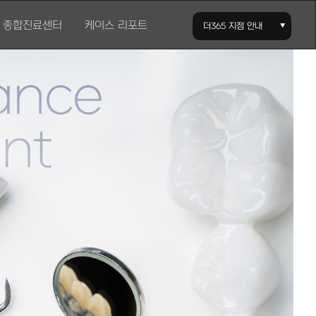
종합진료센터
케이스 리포트
더365 지점 안내
틀니
일반보철
턱관절치료
신경치료
잇몸치료